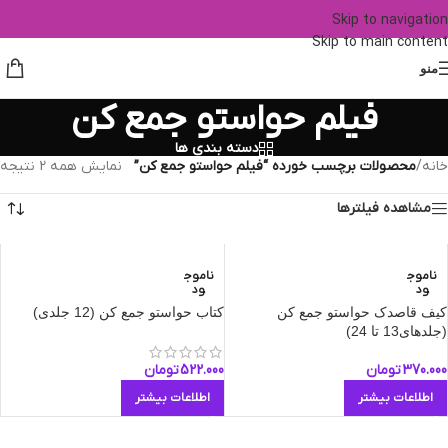
Skip to navigation
Skip to main content
منو
فیلم حواستو جمع کن
دسته بندی ها
خانه
/
محصولات برچسب خورده “فیلم حواستو جمع کن”
نمایش همه 2 نتیجه
مشاهده فیلترها
ناموج
ناموج
ود
ود
کیف قاصدک حواستو جمع کن
کتاب حواستو جمع کن (12 جلدی)
(جلدهای13 تا 24)
370.000
تومان
522.000
تومان
اطلاعات بیشتر
اطلاعات بیشتر