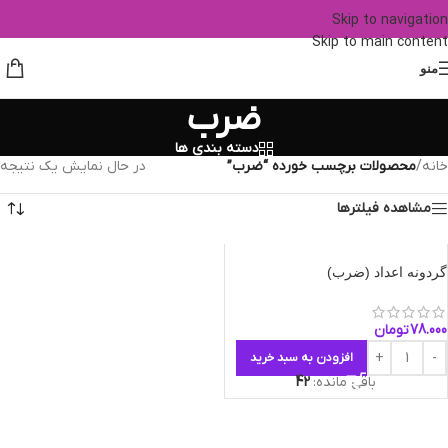
Skip to navigation
Skip to main content
منو
ضرب
دسته بندی ها
خانه
/
محصولات برچسب خورده “ضرب”
در حال نمایش یک نتیجه
مشاهده فیلترها
گردونه اعداد (ضرب)
78.000
تومان
افزودن به سبد خرید
باقی مانده:
42