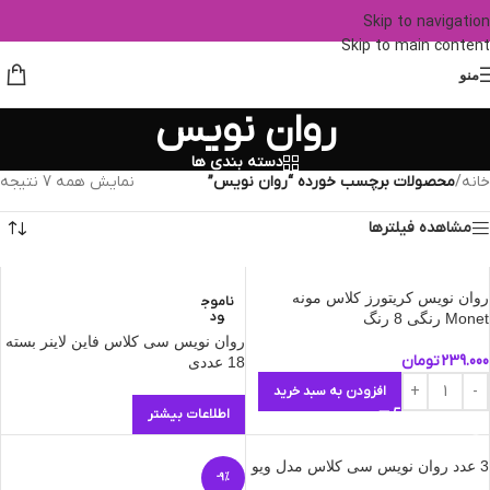
Skip to navigation
Skip to main content
منو
روان نویس
دسته بندی ها
خانه
/
محصولات برچسب خورده “روان نویس”
نمایش همه 7 نتیجه
مشاهده فیلترها
روان نویس کریتورز کلاس مونه
ناموج
ود
Monet رنگی 8 رنگ
روان نویس سی کلاس فاین لاینر بسته
239.000
تومان
18 عددی
افزودن به سبد خرید
اطلاعات بیشتر
3 عدد روان نویس سی کلاس مدل ویو
-9%