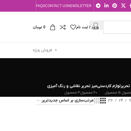
FAQS
CONTACT US
NEWSLETTER
ورود / ثبت نام
0
تومان
فروش ویژه
 تحریر
لوازم کاردستی
میز تحریر
نقاشی و رنگ آمیزی
5 محصول
20 محصول
3 محصول
36
24
9