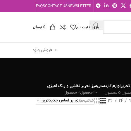
FAQS
CONTACT US
NEWSLETTER
ورود / ثبت نام
0
تومان
فروش ویژه
 تحریر
لوازم کاردستی
میز تحریر
نقاشی و رنگ آمیزی
5 محصول
20 محصول
3 محصول
36
24
9