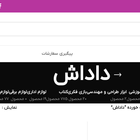
پیگیری سفارشات
داداش
وزشی
ابزار طراحی و مهندسی
بازی فکری
کتاب
لوازم اداری
لوازم برقی
لوازم
2 محصول
20 محصول
775 محصول
19 محصول
0 محصول
77 محصول
ورده “داداش”
نمایش