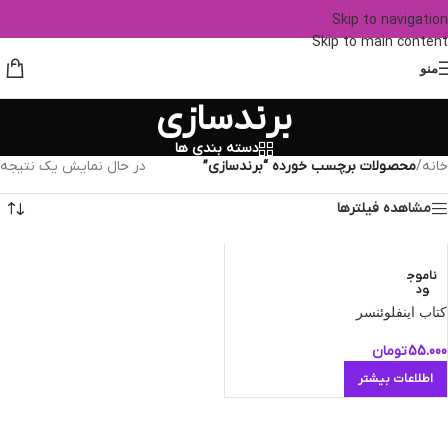
Skip to navigation
Skip to main content
منو
برندسازی
دسته بندی ها
خانه
/
محصولات برچسب خورده “برندسازی”
در حال نمایش یک نتیجه
مشاهده فیلترها
ناموج
ود
کتاب اينفلوئنسر
55.000
تومان
اطلاعات بیشتر