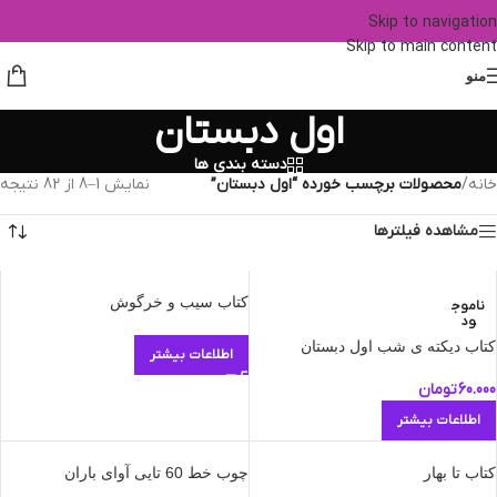
Skip to navigation
Skip to main content
منو
اول دبستان
دسته بندی ها
خانه
/
محصولات برچسب خورده “اول دبستان”
نمایش 1–8 از 82 نتیجه
مشاهده فیلترها
کتاب سیب و خرگوش
ناموج
ود
کتاب دیکته ی شب اول دبستان
اطلاعات بیشتر
60.000
تومان
اطلاعات بیشتر
کتاب تا بهار
چوب خط 60 تایی آوای باران