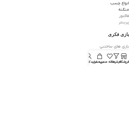
انواع چسب
منگنه
فاکتور
پرینتر
بازی فکری
بازی های ساختنی
دخترانه
پسرانه
فروشگاه
فیلترها
علاقه مندی
سبد خرید
حساب کاربری من
آموزشی
سرگرمی
تمام حقوق برای ماهرنگ محفوظ است.