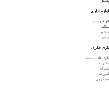
پاستل
لوازم اداری
انواع چسب
منگنه
فاکتور
پرینتر
بازی فکری
بازی های ساختنی
دخترانه
پسرانه
آموزشی
سرگرمی
تمام حقوق برای ماهرنگ محفوظ است.