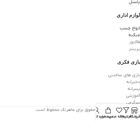
پاستل
لوازم اداری
انواع چسب
منگنه
فاکتور
پرینتر
بازی فکری
بازی های ساختنی
دخترانه
پسرانه
آموزشی
سرگرمی
تمام حقوق برای ماهرنگ محفوظ است.
فروشگاه
فیلترها
علاقه مندی
سبد خرید
حساب کاربری من