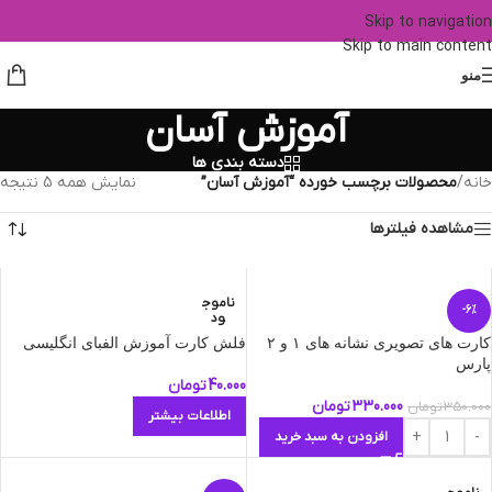
Skip to navigation
Skip to main content
منو
آموزش آسان
دسته بندی ها
خانه
/
محصولات برچسب خورده “آموزش آسان”
نمایش همه 5 نتیجه
مشاهده فیلترها
ناموج
-6%
ود
کارت های تصویری نشانه های ١ و ٢
فلش کارت آموزش الفبای انگلیسی
پارس
40.000
تومان
330.000
تومان
350.000
تومان
اطلاعات بیشتر
افزودن به سبد خرید