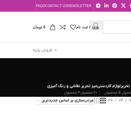
FAQS
CONTACT US
NEWSLETTER
ورود / ثبت نام
0
تومان
فروش ویژه
 تحریر
لوازم کاردستی
میز تحریر
نقاشی و رنگ آمیزی
5 محصول
20 محصول
3 محصول
36
24
9