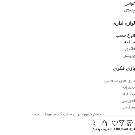
گواش
پاستل
لوازم اداری
انواع چسب
منگنه
فاکتور
پرینتر
بازی فکری
بازی های ساختنی
دخترانه
پسرانه
آموزشی
سرگرمی
تمام حقوق برای ماهرنگ محفوظ است.
فروشگاه
فیلترها
علاقه مندی
سبد خرید
حساب کاربری من