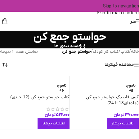
Skip to navigation
Skip to main content
منو
حواستو جمع کن
دسته بندی ها
خانه
/
کتاب
/
کتاب کار کودک
/
حواستو جمع کن
نمایش همه 2 نتیجه
مشاهده فیلترها
ناموج
ناموج
ود
ود
کیف قاصدک حواستو جمع کن
کتاب حواستو جمع کن (12 جلدی)
(جلدهای13 تا 24)
370.000
تومان
522.000
تومان
اطلاعات بیشتر
اطلاعات بیشتر