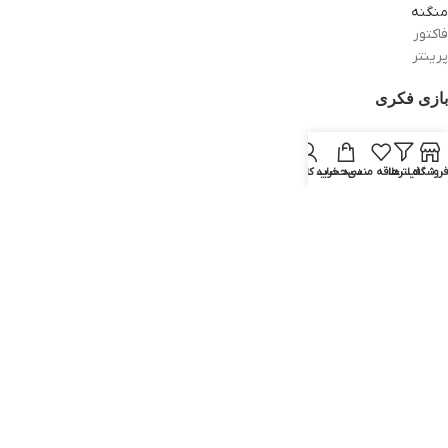
منگنه
فاکتور
پرینتر
بازی فکری
بازی های ساختنی
دخترانه
فروشگاه
فیلترها
علاقه مندی
سبد خرید
حساب کاربری من
پسرانه
آموزشی
سرگرمی
تمام حقوق برای ماهرنگ محفوظ است.