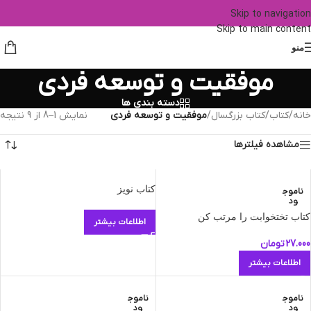
Skip to navigation
Skip to main content
منو
موفقیت و توسعه فردی
دسته بندی ها
خانه
/
کتاب
/
کتاب بزرگسال
/
موفقیت و توسعه فردی
نمایش 1–8 از 9 نتیجه
مشاهده فیلترها
کتاب نویز
ناموج
ود
کتاب تختخوابت را مرتب کن
اطلاعات بیشتر
27.000
تومان
اطلاعات بیشتر
ناموج
ناموج
ود
ود