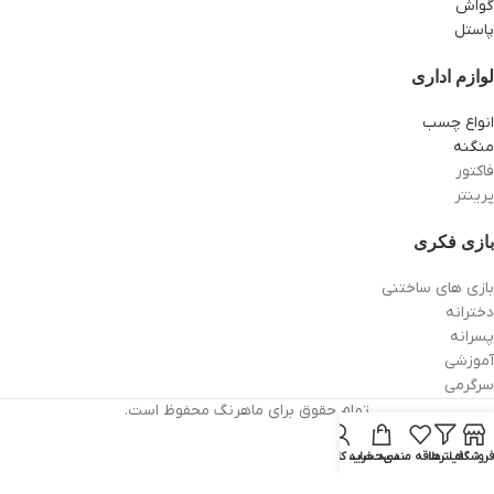
گواش
پاستل
لوازم اداری
انواع چسب
منگنه
فاکتور
پرینتر
بازی فکری
بازی های ساختنی
دخترانه
پسرانه
آموزشی
سرگرمی
تمام حقوق برای ماهرنگ محفوظ است.
فروشگاه
فیلترها
علاقه مندی
سبد خرید
حساب کاربری من