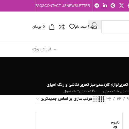
FAQS
CONTACT US
NEWSLETTER
ورود / ثبت نام
0
تومان
فروش ویژه
 تحریر
لوازم کاردستی
میز تحریر
نقاشی و رنگ آمیزی
5 محصول
20 محصول
3 محصول
36
24
9
ناموج
ود