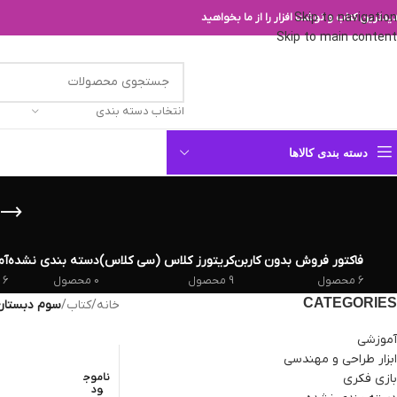
Skip to navigation
یدترین کتاب و نوشت افزار را از ما بخواهید
Skip to main content
انتخاب دسته بندی
دسته بندی کالاها
فاکتور فروش بدون کاربن
کریتورز کلاس (سی کلاس)
دسته بندی نشده
آم
6 محصول
9 محصول
0 محصول
6 محصول
CATEGORIES
خانه
/
کتاب
/
سوم دبستان
آموزشی
ابزار طراحی و مهندسی
بازی فکری
ناموج
ود