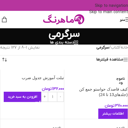
Skip to navigation
Skip to main content
منو
سرگرمی
دسته بندی ها
خانه
/
کتاب
/
سرگرمی
نمایش 1–8 از 127 نتیجه
مشاهده فیلترها
تبلت آموزش جدول ضرب
ناموج
ود
132.000
تومان
کیف قاصدک حواستو جمع کن
(جلدهای13 تا 24)
افزودن به سبد خرید
370.000
تومان
اطلاعات بیشتر