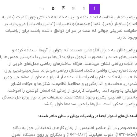
→
5
4
3
2
1
ریاضیات؛ فن محاسبه اعداد بوده و نیز به مطالعهٔ مباحثی چون کمیت (نظریه
اعداد)،ساختار (جبر)، فضا (هندسه)،و تغییرات (آنالیز ریاضیات) می‌پردازد. در
حقیقت تعریفی جهانی که همه بر سر آن توافق داشته باشند برای ریاضیات
وجود ندارد.
ریاضی‌دانان
به دنبال الگوهایی هستند که بتوان از آن‌ها استفاده کرده و
حدس‌های جدید را به‌صورت فرمول درآورد؛ آن‌ها درستی یا نادرستی حدس‌ها را
با اثبات ریاضی نشان می‌دهند. هرگاه ساختارهای ریاضی مدل‌های خوبی از
پدیده‌های جهان واقعی باشند، استدلال ریاضی می‌تواند پیش‌بینی‌هایی برای
طبعیت ارائه کند.
علم ریاضیات
با استفاده از انتزاع و منطق از مفاهیمی چون
شمردن، محاسبه و اندازه‌گیری و مطالعهٔ نظام‌مند شکل‌ها و حرکات اشیای
فیزیکی به‌وجود آمد. ریاضیات کاربردی از زمانی که انسان نوشتن را آموخت،
به‌عنوان فعالیتی بشری وجود داشته‌است. تحقیقات مورد نیاز برای حل مسائل
ریاضی، ممکن است سال‌ها یا حتی سده‌ها طول بکشد.
استدلال‌های استوار ابتدا در ریاضیـات یونان باستان ظاهر شدند؛
به‌خصوص در اثر عناصر اقلیدس. از زمان کارهای تحقیقاتی جوزپه پئانو
(۱۸۵۸–۱۹۳۲)، دیوید هیلبرت (۱۸۶۲–۱۹۴۳) و دیگران بر روی دستگاه اصول