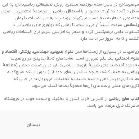
موضوعه‌ای در پایان سده نوزدهم میلادی، روش تحقیقاتی ریاضیدانان به این
شکل درآمده که آن‌ها حقایق را با
استدلال ریاضی
از مجموعهٔ منتخبی از اصول
موضوعی و تعاریف به دست می‌آورند. روند پیشرفت ریاضیـات تا زمان
رنسانس
سرعت نسبتاً آرامی داشت، تا زمانی که نوآوری‌های ریاضیاتی با
کشفیات علمی برهم‌کنش کرده و منجر به افزایش سریع نرخ اکتشافات ریاضی
گشت و تا به امروز نیز ادامه دارد.
ریاضیـات در بسیاری از زمینه‌ها مثل
علوم طبیعی
،
مهندسی
،
پزشکی
،
اقتصاد و
علوم اجتماعی
یک علم ضروری است. شاخه‌های کاملاً جدیدی در ریاضیات
به‌وجود آمده‌اند؛ مثل نظریهٔ بازی‌ها. ریاضی‌دانان در ریاضیات محض (
مطالعهٔ
ریاضی
به هدف کشف هرچه بیشتر رازهای خود آن) بدون اینکه هیچ‌گونه
هدف کاربردی در ذهن داشته باشند به تحقیقات می‌پردازند؛ در حالی که
کاربردهای عملی یافته‌های آن‌ها معمولاً بعدها کشف می‌شود.
کتاب های ریاضی
از ناشرین خوب کشور با تخفیف و قیمت خوب در فروشگاه
ماهرنگ قابل عرضه می باشد.
نیستان