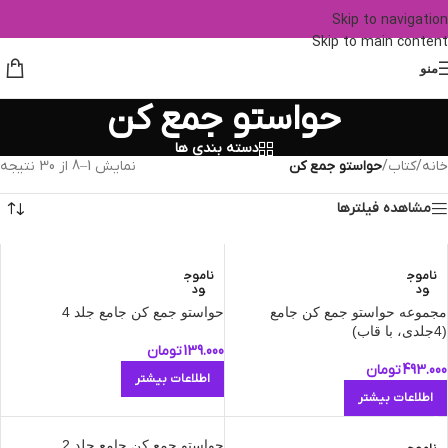
Skip to navigation
Skip to main content
منو
حواستو جمع کن
دسته بندی ها
خانه
/
کتاب
/
حواستو جمع کن
نمایش 1–8 از 30 نتیجه
مشاهده فیلترها
ناموج
ناموج
ود
ود
مجموعه حواستو جمع کن جامع
حواستو جمع کن جامع جلد 4
(4جلدی، با قاب)
139.000
تومان
493.000
تومان
اطلاعات بیشتر
اطلاعات بیشتر
حواستو جمع کن جامع جلد 2