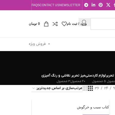
FAQS
CONTACT US
NEWSLETTER
ورود / ثبت نام
0
تومان
فروش ویژه
 تحریر
لوازم کاردستی
میز تحریر
نقاشی و رنگ آمیزی
5 محصول
20 محصول
3 محصول
36
24
9
کتاب سیب و خرگوش