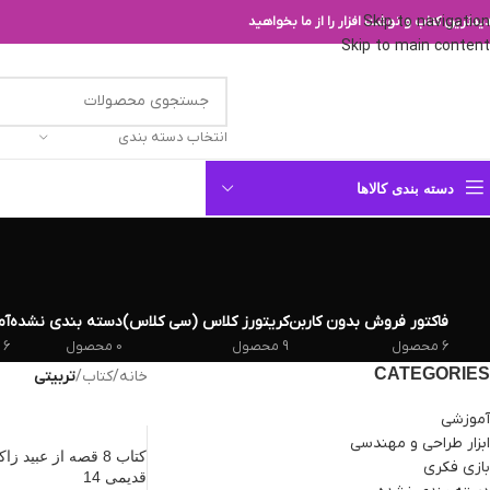
Skip to navigation
یدترین کتاب و نوشت افزار را از ما بخواهید
Skip to main content
انتخاب دسته بندی
دسته بندی کالاها
فاکتور فروش بدون کاربن
کریتورز کلاس (سی کلاس)
دسته بندی نشده
آم
6 محصول
9 محصول
0 محصول
6 محصول
CATEGORIES
خانه
/
کتاب
/
تربیتی
آموزشی
ابزار طراحی و مهندسی
کتاب 8 قصه از عبی
بازی فکری
قدیمی 14