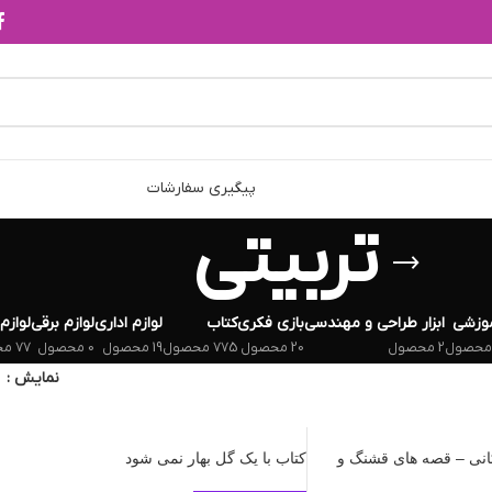
پیگیری سفارشات
تربیتی
وزشی
ابزار طراحی و مهندسی
بازی فکری
کتاب
لوازم اداری
لوازم برقی
لوازم
2 محصول
20 محصول
775 محصول
19 محصول
0 محصول
77 محصول
نمایش
د زاکانی – قصه های قشنگ و
کتاب با یک گل بهار نمی‌ شود