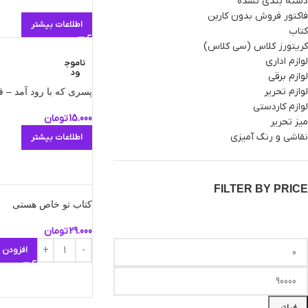
دسته بندی نشده
فاکتور فروش بدون کاربن
اطلاعات بیشتر
کتاب
کریتورز کلاس (سی کلاس)
لوازم اداری
ناموج
ود
لوازم برقی
لوازم تحریر
پسری که با رود آمد – قص
لوازم کاردستی
15.000
تومان
میز تحریر
نقاشی و رنگ آمیزی
اطلاعات بیشتر
FILTER BY PRICE
کتاب تو خاص هستی
29.000
تومان
افزودن 
فیلتر