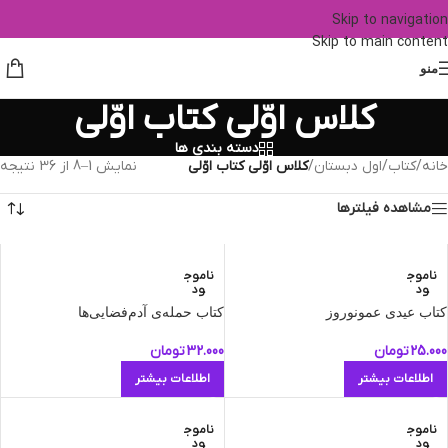
Skip to navigation
Skip to main content
منو
کلاس اوّلی کتاب اوّلی
دسته بندی ها
خانه
/
کتاب
/
اول دبستان
/
کلاس اوّلی کتاب اوّلی
نمایش 1–8 از 36 نتیجه
مشاهده فیلترها
ناموج
ناموج
ود
ود
کتاب عیدی عمونوروز
کتاب حمله‌ی آدم‌فضایی‌ها
25.000
تومان
32.000
تومان
اطلاعات بیشتر
اطلاعات بیشتر
ناموج
ناموج
ود
ود