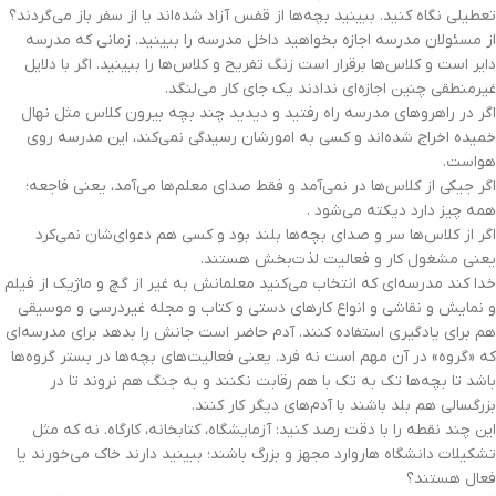
تعطیلی نگاه کنید. ببینید بچه‌ها از قفس آزاد شده‌اند یا از سفر باز می‌گردند؟
از مسئولان مدرسه اجازه بخواهید داخل مدرسه را ببینید. زمانی که مدرسه
دایر است و کلاس‌ها برقرار است زنگ تفریح‌ و کلاس‌ها را ببینید. اگر با دلایل
غیرمنطقی چنین اجازه‌ای ندادند یک جای کار می‌لنگد.
اگر در راهروهای مدرسه راه رفتید و دیدید چند بچه بیرون کلاس مثل نهال
خمیده اخراج شده‌اند و کسی به امورشان رسیدگی نمی‌کند، این مدرسه روی
هواست.
اگر جیکی از کلاس‌ها در نمی‌آمد و فقط صدای معلم‌ها می‌آمد، یعنی فاجعه؛
همه چیز دارد دیکته می‌شود .
اگر از کلاس‌ها سر و صدای بچه‌ها بلند بود و کسی هم دعوای‌شان نمی‌کرد
یعنی مشغول کار و فعالیت لذت‌بخش هستند.
خدا کند مدرسه‌ای که انتخاب می‌کنید معلمانش به غیر از گچ و ماژیک از فیلم
و نمایش و نقاشی و انواع کارهای دستی و کتاب و مجله غیردرسی و موسیقی
هم برای یادگیری استفاده کنند. آدم حاضر است جانش را بدهد برای مدرسه‌ای
که «گروه» در آن مهم است نه فرد. یعنی فعالیت‌های بچه‌ها در بستر گروه‌ها
باشد تا بچه‌ها تک به تک با هم رقابت نکنند و به جنگ هم نروند تا در
بزرگسالی هم بلد باشند با آدم‌های دیگر کار کنند.
این چند نقطه را با دقت رصد کنید: آزمایشگاه، کتابخانه، کارگاه. نه که مثل
تشکیلات دانشگاه هاروارد مجهز و بزرگ باشند؛ ببینید دارند خاک می‌خورند یا
فعال هستند؟