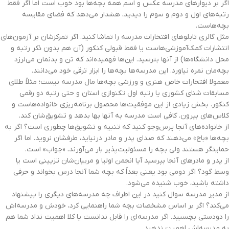
اگر بر دیوارهای مدرسه عکس و اسم همه بچه‌ها بود خوب است اما اگر فقط
رتبه‌های اول و دوم و سوم را دیدید، هشدار می‌دهد که فضای مقایسه‌
بچه‌هاست.
مثل گالری تابلوهای افتخارات مدرسه را تماشا کنید. اگر تمرکزشان بر آزمون‌های
انتشارات کمک‌آموزشی‌هاست یا فقط قبولی کنکور (آن هم بدون ذکر رتبه و
محل دانشگاه‌ها) از آنها بترسید. این‌ها فهمیده‌اند که تن و بدنمان می‌لرزد
بچه‌مان نمره‌ نیاورد. این مدرسه‌ها بچه‌ها را ابزار ترقی خود می‌دانند.
معمولا افتخارات خاص هنری و ورزشی بچه‌ها مال مدرسه نیست؛ مثلاً طلای
مسابقات شنای کشوری یا رتبه اول تکنوازی استان و حتی رتبه دو رقمی
کنکور. بخش زیادی از این موفقیت‌ها محصول برنامه‌ریزی خانواده‌هاست و
کلاس‌های بیرون. کافی است مدرسه به آنها بها بدهد و تشویق‌شان کند.
از خانواده‌های آنجا پرس‌وجو کنید که تنبیه و تشویق‌ها چطوری است؟ اگر به
بچه‌ها «باج» می‌دهند که صدای پدر و مادر درنیاید، طرفشان نروید. اما اگر
حمایتگر هستند ولی بچه را مسئولیت‌پذیر بار می‌آورند، «جواب» است.
از پدر و مادرهای آنجا بپرسید آیا انجمن اولیا و مربیان‌شان تزیینی است یا
وسط گود؟ اگر دومی بود یعنی بعداً که بچه شما آنجا درس بخواند و حرفی
داشته باشید، خوب شنیده می‌شود.
از مدیر مدرسه سوال کنید در این اطراف چه مدرسه‌های دیگری را پیشنهاد
می‌کند؟ اگر بر اساس مشخصات بچه شما راهنمایی کرد، خودش و مدرسه‌اش
را دودستی بچسبید. اگر مدرسه‌ای را قابل ندانست یا کلا اهمیت نداد شما هم
به مدرسه‌اش اهمیت ندهید.