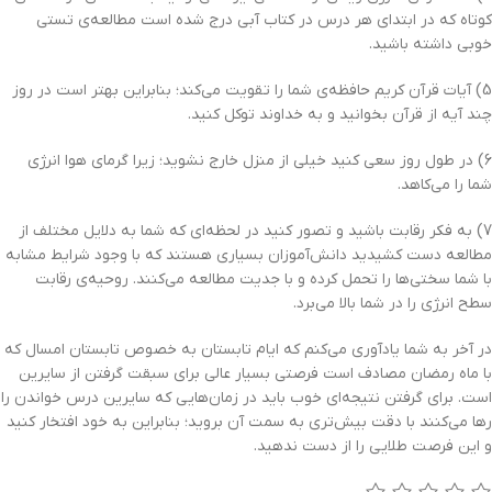
کوتاه که در ابتداي هر درس در کتاب آبي درج شده است مطالعه‌ي تستي
خوبي داشته باشيد.
5) آيات قرآن کريم حافظه‌ي شما را تقويت مي‌کند؛ بنابراين بهتر است در روز
چند آيه از قرآن بخوانيد و به خداوند توکل کنيد.
6) در طول روز سعي کنيد خيلي از منزل خارج نشويد؛ زيرا گرماي هوا انرژي
شما را مي‌کاهد.
7) به فکر رقابت باشيد و تصور کنيد در لحظه‌اي که شما به دلايل مختلف از
مطالعه دست کشيديد دانش‌آموزان بسياري هستند که با وجود شرايط مشابه
با شما سختي‌ها را تحمل کرده و با جديت مطالعه مي‌کنند. روحيه‌ي رقابت
سطح انرژي را در شما بالا مي‌برد.
در آخر به شما يادآوري مي‌کنم که ايام تابستان به خصوص تابستان امسال که
با ماه رمضان مصادف است فرصتي بسيار عالي براي سبقت گرفتن از سايرين
است. براي گرفتن نتيجه‌اي خوب بايد در زمان‌هايي که سايرين درس خواندن را
رها مي‌کنند با دقت بيش‌تري به سمت آن برويد؛ بنابراين به خود افتخار کنيد
و اين فرصت طلايي را از دست ندهيد.