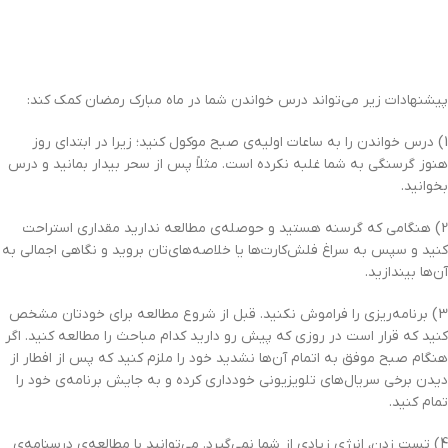
پيشنهادات زير مي‌تواند درس خواندن شما در ماه مبارک رمضان کمک کند:
1) درس خواندن را به ساعات اوليه‌ي صبح موکول کنيد؛ زيرا در ابتداي روز
هنوز گرسنگي به شما غلبه نکرده است. مثلاً پس از سحر بيدار بمانيد و درس
بخوانيد.
2) هنگامي که گرسنه هستيد و حوصله‌ي مطالعه نداريد مقداري استراحت
کنيد و سپس به سراغ فلش‌کارت‌ها يا خلاصه‌هاي‌تان برويد و نگاهي اجمالي به
آن‌ها بيندازيد.
3) برنامه‌ريزي را فراموش نکنيد. قبل از شروع مطالعه براي خودتان مشخص
کنيد که قرار است در روزي که پيش رو داريد کدام مباحث را مطالعه کنيد. اگر
هنگام صبح موفق به اتمام آن‌ها نشديد خود را ملزم کنيد که پس از افطار از
ديدن برخي سريال‌هاي تلويزيوني خودداري کرده و به جايش برنامه‌ي خود را
تمام کنيد.
4) تست زدن، انرژي زيادي از شما نمي‌گيرد. مي‌توانيد با مطالعه‌ي درسنامه‌ي