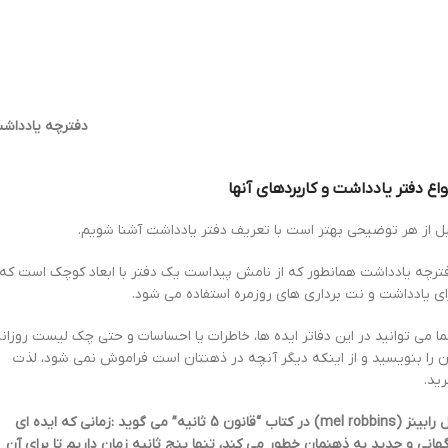
دفترچه یادداش
واع دفتر یادداشت و کاربردهای آنها
ل از هر توضیحی بهتر است با تعریف دفتر یادداشت آشنا شویم.
ترچه یادداشت همانطور که از نامش پیداست یک دفتر با ابعاد کوچک است که
ای یادداشت و نت برداری های روزمره استفاده می شود.
ا می توانید در این دفاتر ایده ها، خاطرات یا احساسات و حتی چک لیست روزان
ن را بنویسید و از اینکه دیگر آنچه در ذهنتان است فراموش نمی شود، لذت
رید.
مل رابینز (mel robbins) در کتاب “قانون 5 ثانیه” می گوید :زمانی که ایده ای
گهانی و جدید به ذهنمان خطور می کند، تنها پنج ثانیه زمان داریم تا برای آن