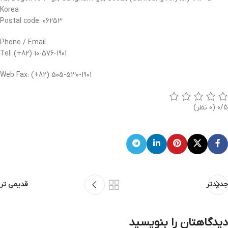
Korea
Postal code: 06253
Phone / Email
Tel: (+82) 10-576-1901
Web Fax: (+82) 505-530-1901
0/5
(0 نظر)
جدیدتر
قدیمی تر
دیدگاهتان را بنویسید