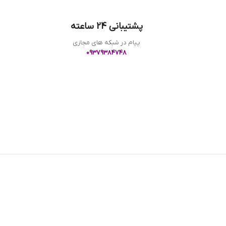
پشتیبانی 24 ساعته
پیام در شبکه های مجازی
09379384748