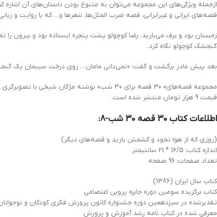
ازجمله ویژگی‌های این مجموعه می‌توان به متنوع بودن داستان‌های آن اشاره کر
قصه‌های ایرانی و غیرایرانی، قصه ضرب المثل‌ها، شعرها و… که با روایت و زبانی
زمستان بود و برف می‌بارید. رضا کوچولو پشت پنجره ایستاده بود و بیرون را 
گنجشک کوچولو نگاه کرد.
بعد پیش مادر برگشت و گفت: «نمی‌دانی مامان… روی درخت سیبمان یک گنجشک
قیمت 9 هزار تومان منتشر شده است
.
اطلاعات کتاب 30 قصه 30 شب-8:
(روزی که از هوا نخود و کشمش بارید و قصه‌های دیگر)
اندازه کتاب: 16/5 * 21 سانتیمتر
تعداد صفحات: 96 صفحه
کتاب سال ایران (1386)
کتاب برگزیده سومین دوره جایزه پروین اعتصامی
تقدیرشده در سیزدهمین دوره جشنواره کانون پرورش فکری کودکان و نوجوانان(1387
معرفی شده در کتاب نامه رشد آموزش و پرورش