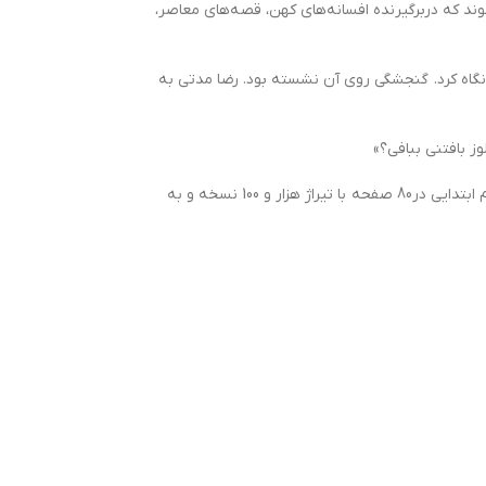
وند که دربرگیرنده افسانه‌های کهن، قصه‌های معاصر،
 نگاه کرد. گنجشگی روی آن نشسته بود. رضا مدتی به
 بافتنی ببافی؟»
مجموعه قصه‌های« 30 قصه برای 30 شب» نوشته مژگان شیخی با تصویرگری عطیه سهرابی، ویژه فصل بهار و گروه سنی پیش دبستانی و سال‌های اول و دوم ابتدایی در80 صفحه با تیراژ هزار و 100 نسخه و به