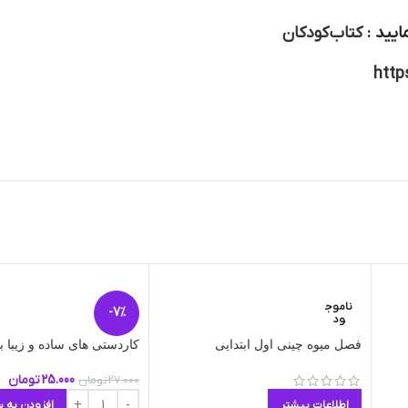
ایید :
کتاب کودکان
http
ناموج
-7%
ود
فصل میوه چینی اول ابتدایی
کاردستی های ساده و زیبا ب
25.000
تومان
27.000
تومان
اطلاعات بیشتر
افزودن به س