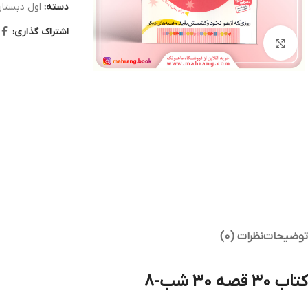
دسته:
اول دبستا
اشتراک گذاری:
بزرگنمایی تصویر
توضیحات
نظرات (0)
کتاب 30 قصه 30 شب-8