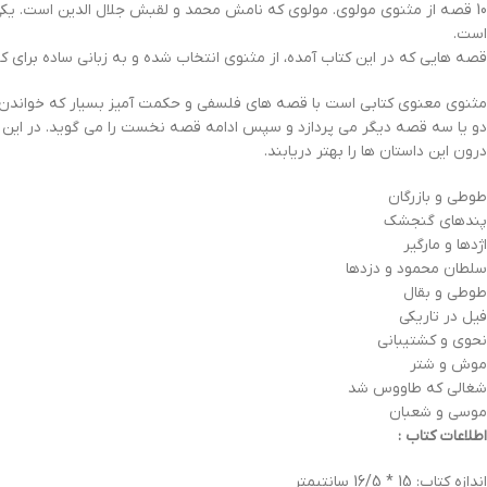
10 قصه از مثنوی مولوی. مولوی که نامش محمد و لقبش جلال الدین است. یکی 
است.
قصه هایی که در این کتاب آمده، از مثنوی انتخاب شده و به زبانی ساده برای ک
مثنوی معنوی کتابی است با قصه های فلسفی و حکمت آمیز بسیار که خواندن و
دو یا سه قصه دیگر می پردازد و سپس ادامه قصه نخست را می گوید. در این م
درون این داستان ها را بهتر دریابند.
طوطی و بازرگان
پندهای گنجشک
اژدها و مارگیر
سلطان محمود و دزدها
طوطی و بقال
فیل در تاریکی
نحوی و کشتیبانی
موش و شتر
شغالی که طاووس شد
موسی و شعبان
اطلاعات کتاب :
اندازه کتاب: 15 * 16/5 سانتیمتر