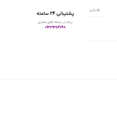
قدیانی
پشتیبانی 24 ساعته
پیام در شبکه های مجازی
09379384748