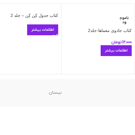
کتاب جدول کِن کِن – جلد 2
ناموج
ود
اطلاعات بیشتر
کتاب جادوی معماها-جلد2
12.000
تومان
اطلاعات بیشتر
نیستان