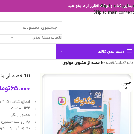
Skip to navigation
یدترین کتاب و نوشت افزار را از ما بخواهید
Skip to main content
انتخاب دسته بندی
دسته بندی کالاها
خانه
/
کتاب
/
قصه
/
10 قصه از مثنوی مولوی
10 قصه از مثنوی مولوی
ناموجو
65.000
توما
د
اندازه کتاب: 15 * 16/5 سانتیمتر
132 صفحه
مصور رنگی
به روایت حسین ف
تصویرگر: بهار اخو