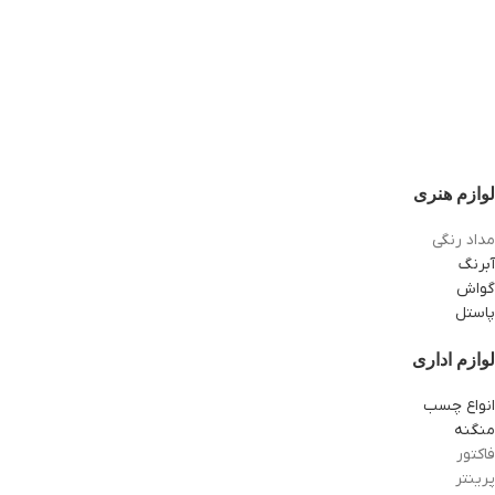
لوازم هنری
مداد رنگی
آبرنگ
گواش
پاستل
لوازم اداری
انواع چسب
منگنه
فاکتور
پرینتر