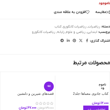
ناموجود
مقایسه
افزودن به علاقه مندی
دسته:
ریاضیات
,
ریاضیات کانگورو
,
کتاب
برچسب:
ابتدایی
,
ریاضی و علوم رایانه
,
ریاضیات کانگورو
اشتراک گذاری:
محصولات مرتبط
ناموج
-15%
ود
کتاب جادوی معماها-جلد2
قصه‌های شیرین و دلنشین
12.000
تومان
67.000
تومان
79.000
تومان