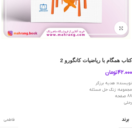
بزرگنمایی تصویر
کتاب همگام با ریاضیات کانگورو 2
42.000
تومان
نویسنده: هديه برزگر
مجموعه: زنگ حل مسئله
88 صفحه
رحلی
برند
فاطمی