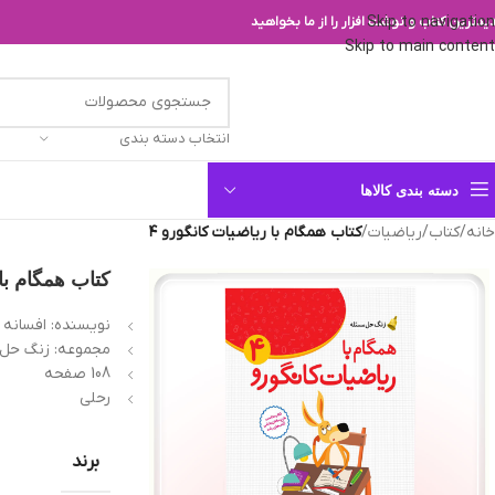
Skip to navigation
یدترین کتاب و نوشت افزار را از ما بخواهید
Skip to main content
انتخاب دسته بندی
دسته بندی کالاها
خانه
/
کتاب
/
ریاضیات
/
کتاب همگام با ریاضیات کانگورو ۴
کتاب همگام با 
نویسنده: افسانه ي
مجموعه: زنگ حل
108 صفحه
رحلی
برند