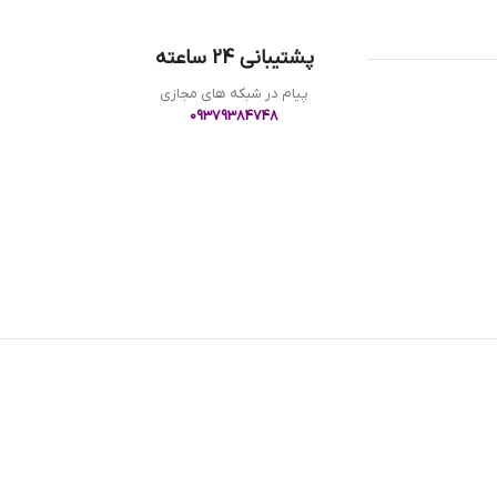
پشتیبانی 24 ساعته
پیام در شبکه های مجازی
09379384748