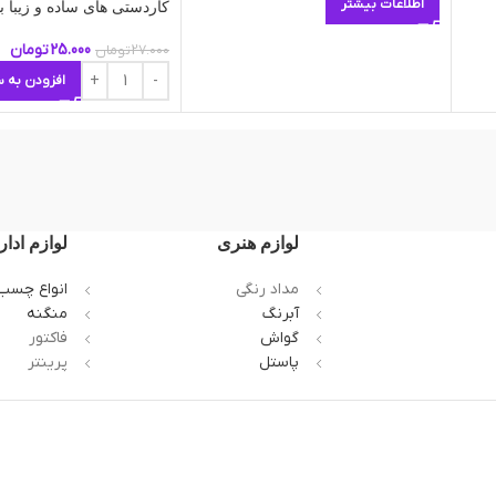
اطلاعات بیشتر
کاردستی های ساده و زیبا ب
25.000
تومان
27.000
تومان
افزودن به س
لوازم هنری
لوازم ادار
مداد رنگی
انواع چسب
آبرنگ
منگنه
گواش
فاکتور
پاستل
پرینتر