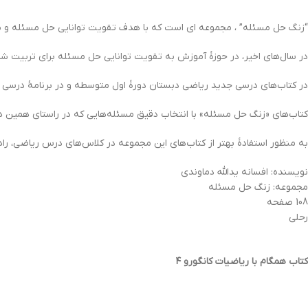
“زنگ حل مسئله” ، مجموعه اي است که با هدف تقویت توانایی حل مسئله و با ا
در سال‌های اخیر، در حوزۀ آموزش به تقویت توانایی حل مسئله برای تربیت شه
در کتاب‌های درسی جدید ریاضی دبستان دورۀ اول متوسطه و در برنامۀ درسی مل
کتاب‌های «زنگ حل مسئله» با انتخاب دقیق مسئله‌هایی که در راستای همین هد
به منظور استفادۀ بهتر از کتاب‌های این مجموعه در کلاس‌های درس ریاضی، راه
نویسنده: افسانه يدالله دماوندي
مجموعه: زنگ حل مسئله
108 صفحه
رحلی
کتاب همگام با ریاضیات کانگورو ۴