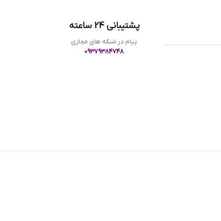
پشتیبانی 24 ساعته
پیام در شبکه های مجازی
09379384748