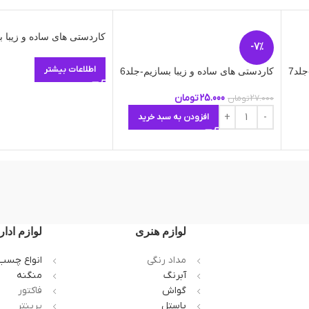
کاردستی های ساده و زیبا ب
-7%
اطلاعات بیشتر
لد7
کاردستی های ساده و زیبا بسازیم-جلد6
25.000
تومان
27.000
تومان
افزودن به سبد خرید
لوازم هنری
لوازم ادار
مداد رنگی
انواع چسب
آبرنگ
منگنه
گواش
فاکتور
پاستل
پرینتر