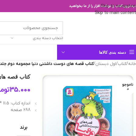
Skip to navigation
یدترین کتاب و نوشت افزار را از ما بخواهید
Skip to main content
انتخاب دسته بندی
دسته بندی کالاها
خانه
/
کتاب
/
اول دبستان
/
کتاب قصه های دوست داشتنی دنیا مجموعه دوم جلدهای 11 ت
کتاب قصه های د
ناموجو
35.000
توما
د
اندازه کتاب: 11.5 *16.5 سانتیمتر
288 صفحه
برند