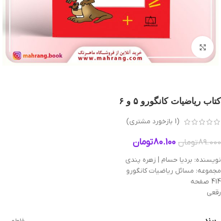
بزرگنمایی تصویر
کتاب ریاضیات کانگورو ۵ و ۶
(
1
بازخورد مشتری)
80.100
تومان
89.000
تومان
نویسنده: بردیا حسام | زهره پندی
مجموعه: مسائل ریاضیات کانگورو
414 صفحه
رقعی