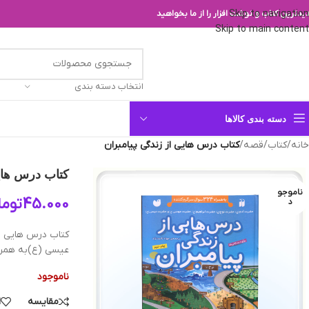
Skip to navigation
یدترین کتاب و نوشت افزار را از ما بخواهید
Skip to main content
انتخاب دسته بندی
دسته بندی کالاها
خانه
/
کتاب
/
قصه
/
کتاب درس هایی از زندگی پیامبران
کتاب درس هایی
ناموجو
45.000
توما
د
کتاب درس هایی ا
عیسی (ع)به همراه 324 سوال سرگرم ک
ناموجود
مقایسه
ا