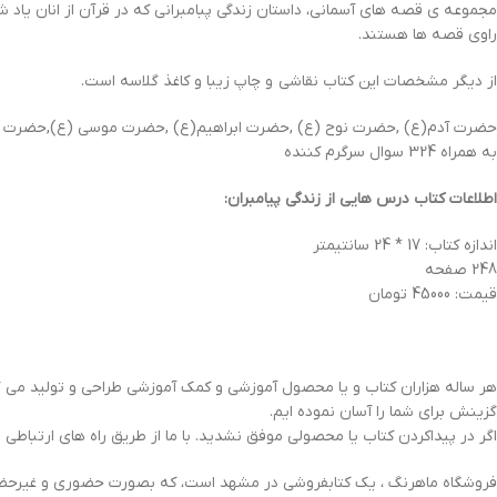
مجموعه ی قصه های آسمانی، داستان زندگی پبامبرانی که در قرآن از انان یاد 
راوی قصه ها هستند.
از دیگر مشخصات این کتاب نقاشی و چاپ زیبا و کاغذ گلاسه است.
حضرت آدم(ع) ,حضرت نوح (ع) ,حضرت ابراهیم(ع) ,حضرت موسی (ع),حضرت 
به همراه 324 سوال سرگرم کننده
اطلاعات کتاب درس هایی از زندگی پیامبران:
اندازه کتاب: 17 * 24 سانتیمتر
248 صفحه
قیمت: 45000 تومان
هر ساله هزاران کتاب و یا محصول آموزشی و کمک آموزشی طراحی و تولید می گرد
گزینش برای شما را آسان نموده ایم.
اگر در پیداکردن کتاب یا محصولی موفق نشدید. با ما از طریق راه های ارتباطی ز
فروشگاه ماهرنگ ، یک کتابفروشی در مشهد است، که بصورت حضوری و غیرحضور