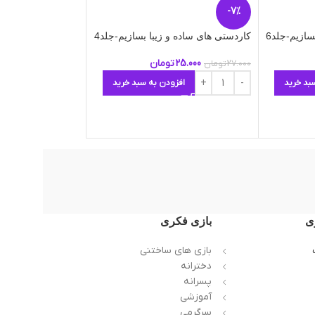
-7%
-7%
سازیم-جلد6
کاردستی های ساده و زیبا بسازیم-جلد4
ناموج
ود
25.000
تومان
27.000
تومان
کاردستی های ساده و 
بد خرید
افزودن به سبد خرید
25.000
ت
27.000
تومان
اطلاعات بیشتر
ی
بازی فکری
بازی های ساختنی
دخترانه
پسرانه
آموزشی
سرگرمی