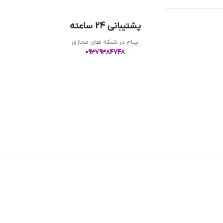
پشتیبانی 24 ساعته
پیام در شبکه های مجازی
09379384748