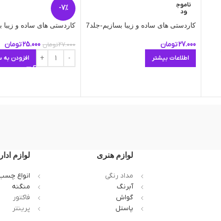
ناموج
-7%
ود
کاردستی های ساده و زیبا بسازیم-جلد7
کاردستی های ساده و زیبا ب
27.000
تومان
25.000
تومان
27.000
تومان
اطلاعات بیشتر
افزودن به س
لوازم هنری
لوازم ادار
مداد رنگی
انواع چسب
آبرنگ
منگنه
گواش
فاکتور
پاستل
پرینتر