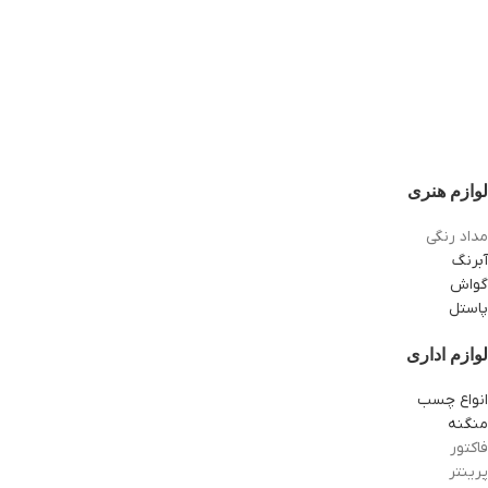
لوازم هنری
مداد رنگی
آبرنگ
گواش
پاستل
لوازم اداری
انواع چسب
منگنه
فاکتور
پرینتر