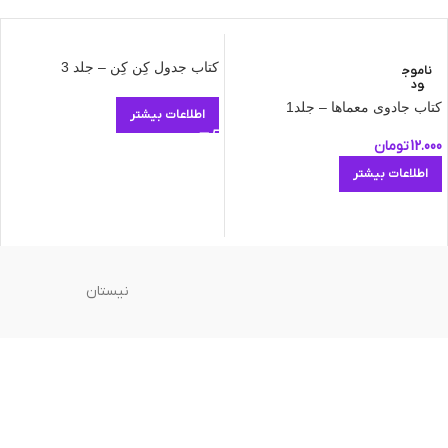
کتاب جدول کِن کِن – جلد 3
ناموج
ود
کتاب جادوی معماها – جلد1
اطلاعات بیشتر
12.000
تومان
اطلاعات بیشتر
نیستان