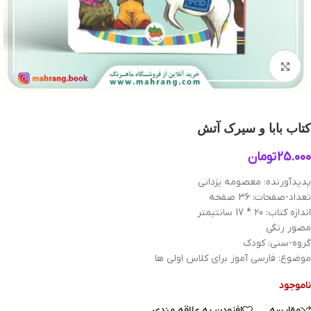
بزرگنمایی تصویر
کتاب بابا و سیرک آتش
25.000
تومان
پدیدآورنده: معصومه یزدانی
تعداد-صفحات: 36 صفحه
اندازه کتاب: 20 * 17 سانتیمتر
مصور رنگی
گروه-سنی: کودک
موضوع: فارسی آموز برای کلاس اولی ها
ناموجود
مقایسه
افزودن به علاقه مندی