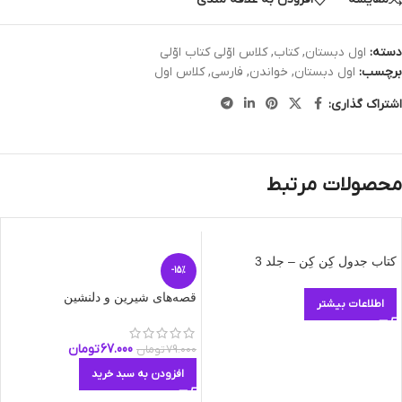
دسته:
اول دبستان
,
کتاب
,
کلاس اوّلی کتاب اوّلی
برچسب:
اول دبستان
,
خواندن
,
فارسی
,
کلاس اول
اشتراک گذاری:
محصولات مرتبط
کتاب جدول کِن کِن – جلد 3
-15%
قصه‌های شیرین و دلنشین
اطلاعات بیشتر
67.000
تومان
79.000
تومان
افزودن به سبد خرید