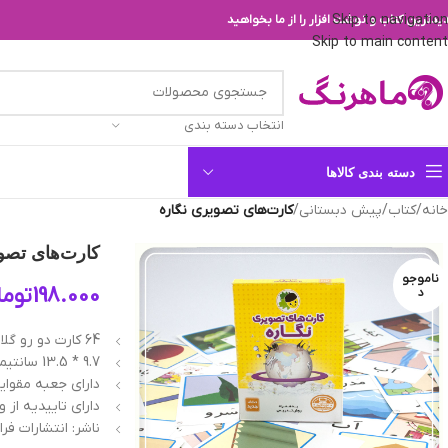
Skip to navigation
یدترین کتاب و نوشت افزار را از ما بخواهید
Skip to main content
انتخاب دسته بندی
دسته بندی کالاها
خانه
/
کتاب
/
پیش دبستانی
/
کارت‌های تصویری نگاره
کارت‌های تصو
ناموجو
198.000
توما
د
64 کارت دو رو گلاسه تمام رنگی به همراه روش های تدریس قابل اجرا در کلاس و خانه
9.7 * 13.5 سانتیمتر
دارای جعبه مقوای
دارای تاییدیه از
ناشر: انتشارات فر