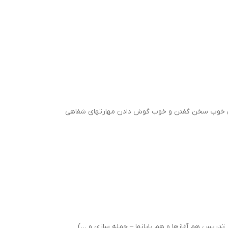
 خوب سخن گفتن و خوب گوش دادن مهارتهای شفاهی
تدریس هم آغازها و هم پایانها – جمله سازی و …)