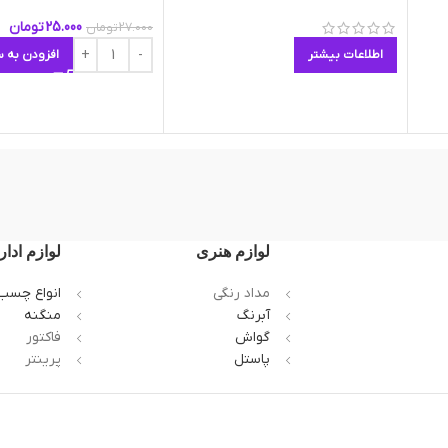
25.000
تومان
27.000
تومان
اطلاعات بیشتر
افزودن به س
لوازم هنری
لوازم ادار
مداد رنگی
انواع چسب
آبرنگ
منگنه
گواش
فاکتور
پاستل
پرینتر