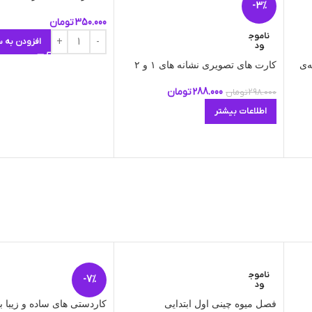
-3%
350.000
تومان
ناموج
افزودن به س
ود
‌ی
کارت های تصویری نشانه های ١ و ٢
288.000
تومان
298.000
تومان
اطلاعات بیشتر
ناموج
-7%
ود
فصل میوه چینی اول ابتدایی
کاردستی های ساده و زیبا ب