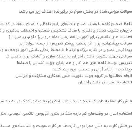
سوالات طراحی شده در بخش سوم در برگیرنده اهداف زیر می باشد:
تلفظ صحیح کلمه با هدف اصلاح غلط های رایج تلفظی و اصلاح تلفظ در گویش
بازیهای تثبیت کننده یادگیری با هدف تشخیص ضعفها و اختلالات یادگیری و 
فعالیت های تلفیقی برای آموزش هم زمان تمام دروس( علوم، ریاضی….)
سوالات پیشنهادی برای اثر بخشی بیشتر تدریس از جمله موارد زیر:
پیدا کردن تصویر در نگاره بزرگ و ارتباط با محیط زندگی دانش آموز توجه به و
سوالاتی جهت تشویق دانش آموزان به جمله سازی و آمادگی برای ترکیب ها
تدریس توسط کلمه های هم آغاز و هم پایان جهت آشنایی با صداها
پیدا کردن ارتباط آوایی و منطقی بین چند کلمه
انجام فعالیتها در گروه جهت تقویت حس همکاری مشارکت و افزایش
اعتماد به نفس در دانش آموزان
فلش کارت‌ها به طور گسترده در تمرینات یادگیری به منظور کمک در به یاد سپاری
استفاده آسان در وقت‌هاي كم بازده مثلاً در مترو، اتوبوس، تاكسي، مهماني، م
در فلش كارت به دليل مجزا بودن كارت‌ها، هر كارت هويت و شناسنامه‌ي مستقل