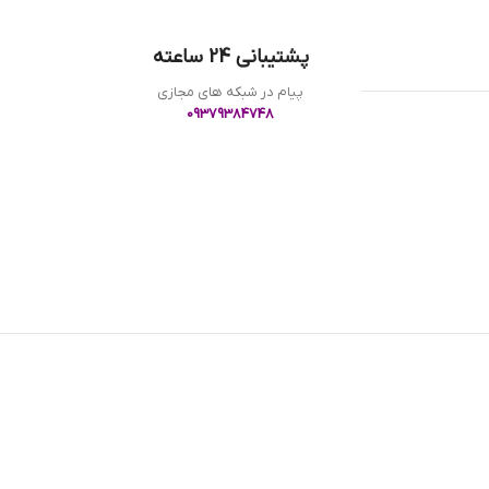
پشتیبانی 24 ساعته
پیام در شبکه های مجازی
09379384748