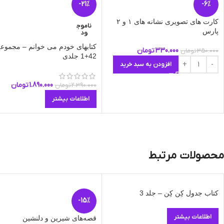
-21%
-6%
کارت های تصویری نشانه های ١ و ٢
ناموج
پارس
ود
کتابهای خودم می خوانم – مجموعه
330.000
تومان
350.000
تومان
42+1 جلدی
افزودن به سبد خرید
1.890.000
تومان
2.390.000
تومان
اطلاعات بیشتر
محصولات مرتبط
کتاب جدول کِن کِن – جلد 3
-15%
اطلاعات بیشتر
قصه‌های شیرین و دلنشین