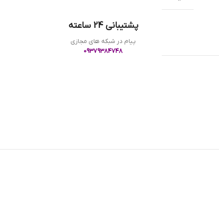
پشتیبانی 24 ساعته
پیام در شبکه های مجازی
09379384748