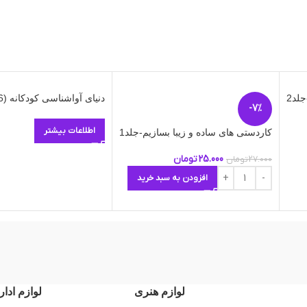
لد2
دنیای آواشناسی کودکانه (6)
-7%
اطلاعات بیشتر
کاردستی های ساده و زیبا بسازیم-جلد1
25.000
تومان
27.000
تومان
افزودن به سبد خرید
لوازم هنری
لوازم ادار