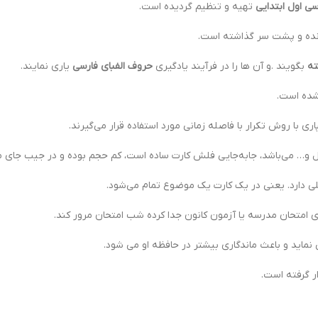
ی اول ابتدایی
تهیه و تنظیم گردیده است.
انده و پشت سر گذاشته است.
ه
بگویند .و آن ها را در فرآیند یادگیری
حروف الفبای فارسی
یاری نمایند.
شده است.
 با روش تکرار با فاصله زمانی مورد استفاده قرار می‌گیرند.
نزل و… مي‌باشد، جابه‌جايي فلش كارت ساده است، كم حجم بوده و در جيب جاي مي
ي دارد. يعني در يك كارت يك موضوع تمام مي‌شود.
اي امتحان مدرسه يا آزمون كانون جدا كرده شب امتحان مرور كند.
 نماید و باعث ماندگاری بیشتر در حافظه او می شود.
ر گرفته است.