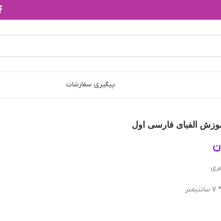
پیگیری سفارشات
زش الفبای فارسی اول
ن
هری