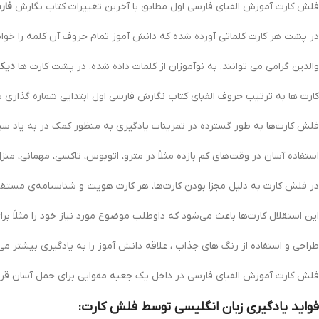
فلش کارت آموزش الفبای فارسی اول مطابق با آخرین تغییرات کتاب نگارش
فارس
در پشت هر کارت کلماتی آورده شده که دانش آموز تمام حروف آن کلمه را خو
والدین گرامی می توانند. به نوآموزان از کلمات داده شده. در پشت کارت ها
دیکت
کارت ها به ترتیب حروف الفبای کتاب نگارش فارسی اول ابتدایی شماره گذاری 
فلش کارت‌ها به طور گسترده در تمرینات یادگیری به منظور کمک در به یاد سپاری
استفاده آسان در وقت‌هاي كم بازده مثلاً در مترو، اتوبوس، تاكسي، مهماني، م
در فلش كارت به دليل مجزا بودن كارت‌ها، هر كارت هويت و شناسنامه‌ي مستقل
اين استقلال كارت‌ها باعث مي‌شود كه داوطلب موضوع مورد نياز خود را مثلاً بر
طراحی و استفاده از رنگ های جذاب ، علاقه دانش آموز را به یادگیری بیشتر می
فلش کارت آموزش الفبای فارسی در داخل یک جعبه مقوایی برای حمل آسان قرا
فواید یادگیری زبان انگلیسی توسط فلش کارت: