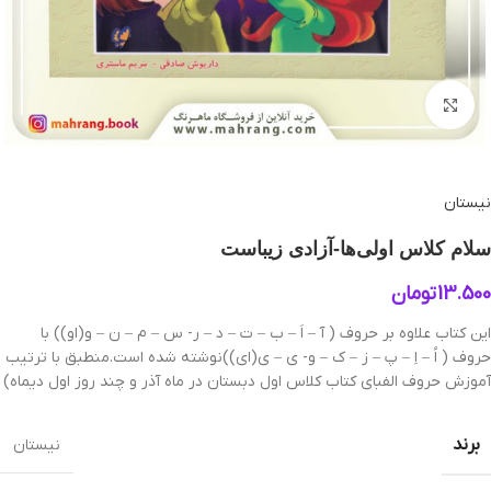
بزرگنمایی تصویر
نیستان
سلام كلاس اولی‌ها-آزادی زیباست
13.500
تومان
این کتاب علاوه بر حروف ( آ – اَ – ب – ت – د – ر- س – م – ن – و(او)) با
حروف ( اُ – اِ – پ – ز – ک – و- ی – ی(ای))نوشته شده است.منطبق با ترتیب
آموزش حروف الفبای کتاب کلاس اول دبستان در ماه آذر و چند روز اول دیماه)
برند
نیستان