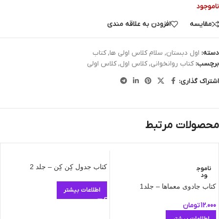
ناموجود
مقایسه
افزودن به علاقه مندی
دسته:
اول دبستان
,
سلام کلاس اولی ها
,
کتاب
برچسب:
کتاب روانخوانی
,
کلاس اول
,
کلاس اولی
اشتراک گذاری:
محصولات مرتبط
کتاب جدول کِن کِن – جلد 2
ناموج
ود
کتاب جادوی معماها – جلد1
اطلاعات بیشتر
12.000
تومان