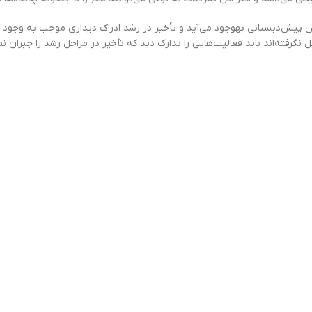
ين پيش‌دبستانی به‏وجود می‌آيد و تأخير در رشد ادراك ديداری موجب به‏ وجود
گرفته‌اند بايد فعاليت‌هايی را تدارك ديد كه تأخير در مراحل رشد را جبران نما