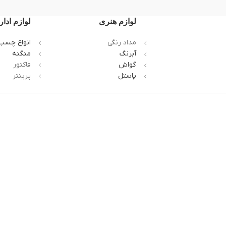
لوازم هنری
لوازم ادار
مداد رنگی
انواع چسب
آبرنگ
منگنه
گواش
فاکتور
پاستل
پرینتر