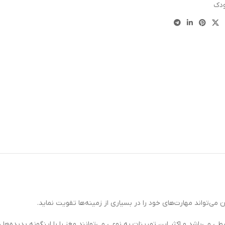
ودک
مي‌تواند مهارت‌های خود را در بسياري از زمينه‌ها تقويت نمايد.
ي‌باشد و اكثر اين تمرينات به نوعي مي‌توانند مغز را با اين‏گونه پديده‌ها د