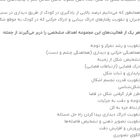
همان‏طور كه مي‌دانيم درصد بالايي از يادگيری در كودك از طريق ديداری در سن
جبران و تقويت رفتارهای ادراك بينايی و ادراك حركتي كه در كودك به‏ موقع شكل ن
هر يك از فعاليت‌هاي اين مجموعه اهداف مشخصي را دربر مي‌گيرند از جمله:
تقويت و رشد تمركز و توجه
هماهنگي حركتي و ديداری (هماهنگی چشم و دست)
تشخيص شكل از زمينه
درك فضايی (ارتباطات فضايی)
پايداری و ثبات شكل
تقويت قدرت تجسم اشكال
شكل‌شناسی
طرز قرار گرفتن شكل در فضا
توجه و دقت به جزئیات
ارتباط جزء به كل
تقويت ادراك ديداری پيدا كردن راه حل مسئله
تقويت تصوير ذهنی و تشخيص فاصله‌ها
پرورش و افزايش دقت
الگوي تصويری