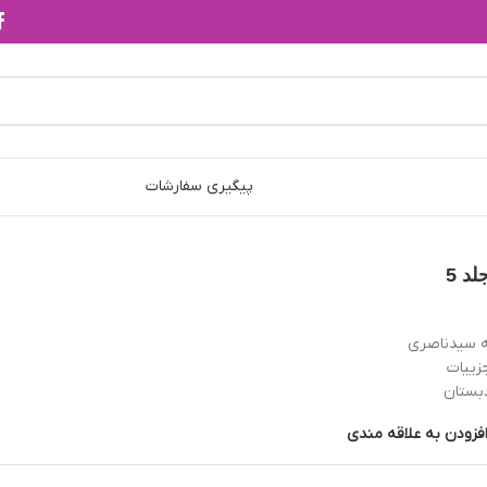
پیگیری سفارشات
د 5
 سيدناصری
زییات
بستان
فزودن به علاقه مندی