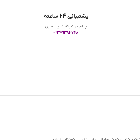
پشتیبانی 24 ساعته
پیام در شبکه های مجازی
09379384748
رگير كند و كمك شاياني به يادگيري كودكان نمايد.