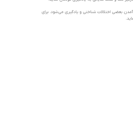
 آمدن بعضي اختلالات شناختی و يادگيری مي‌شود. براي
يد.