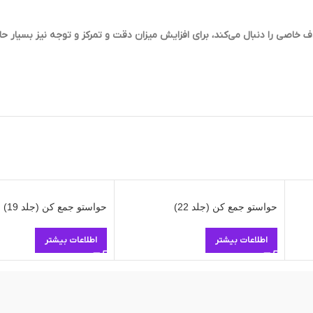
 خاصی را دنبال مي‌كند، براي افزايش ميزان دقت و تمركز و توجه نيز بسيار ح
حواستو جمع کن (جلد 22)
حواستو جمع کن (جلد 19)
اطلاعات بیشتر
اطلاعات بیشتر