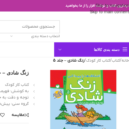
Skip to navigation
یدترین کتاب و نوشت افزار را از ما بخواهید
Skip to main content
انتخاب دسته بندی
دسته بندی کالاها
خانه
/
کتاب
/
کتاب کار کودک
/
زنگ شادی – جلد 5
زنگ شادی – جل
کتاب کار کودک
به کوشش: فهيمه
توجه و دقت به ج
گروه سنی: پيش‌د
مقایسه
ا