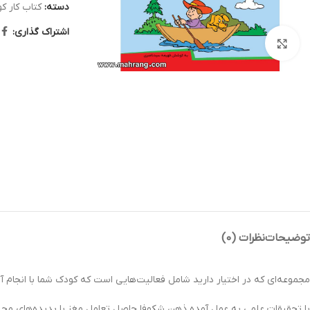
دسته:
کتاب کار ک
اشتراک گذاری:
بزرگنمایی تصویر
توضیحات
نظرات (0)
مجموعه‌ای كه در اختيار داريد شامل فعاليت‌هايی است كه كودك شما با انجام آن 
با تحقيقات علمي به عمل آمده ذهن شكوفا حاصل تعامل مغز با پديده‌هاي محيطي م