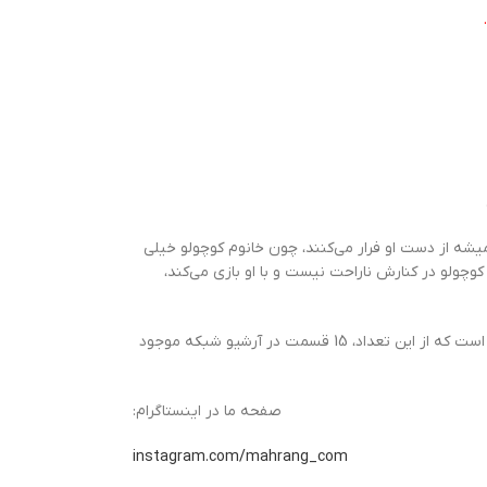
میشه از دست او فرار می‌کنند، چون خانوم کوچولو خیلی
ولو در کنارش ناراحت نیست و با او بازی می‌کند،
مجموعۀ «ماشا و آقا خرسه» Маша и Медведь برای گروه سنی خردسال تولید شده است. تولید این مجموعۀ 52 قسمتی از سال 2009 تا 2015 به طول انجامیده است که از این تعداد، 15 قسمت در آرشیو شبکه موجود
صفحه ما در اینستاگرام:
instagram.com/mahrang_com