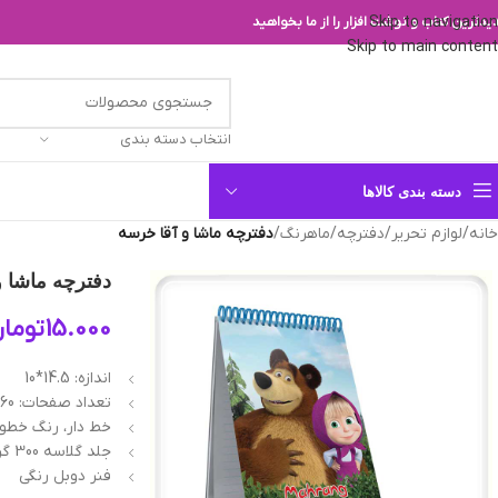
Skip to navigation
یدترین کتاب و نوشت افزار را از ما بخواهید
Skip to main content
انتخاب دسته بندی
دسته بندی کالاها
خانه
/
لوازم تحریر
/
دفترچه
/
ماهرنگ
/
دفترچه ماشا و آقا خرسه
دفترچه ماشا و
15.000
توما
اندازه: 14.5*10
تعداد صفحات: 60 برگ
خط دار، رنگ خطو
جلد گلاسه 300 گرم
فنر دوبل رنگی