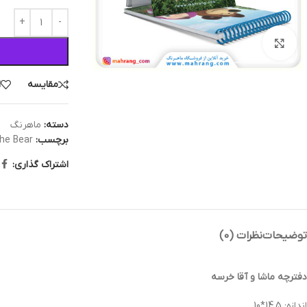
بزرگنمایی تصویر
مقایسه
ا
دسته:
ماهرنگ
برچسب:
he Bear
اشتراک گذاری:
توضیحات
نظرات (0)
دفترچه ماشا و آقا خرسه
اندازه: 14.5*10