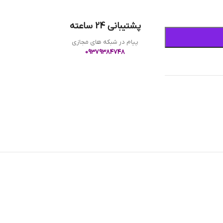
پشتیبانی 24 ساعته
پیام در شبکه های مجازی
09379384748