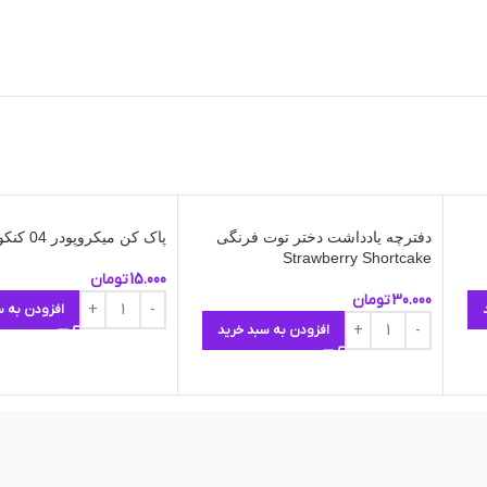
دفترچه یادداشت دختر توت فرنگی
پاک کن میکروپودر 04 کنکو مشکی
Strawberry Shortcake
15.000
تومان
30.000
تومان
افزودن به س
افزودن به سبد خرید