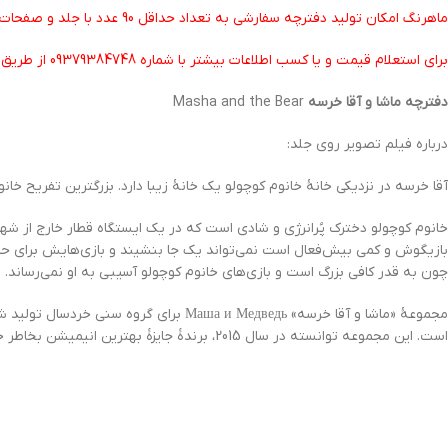
ماهرنگ امکان تولید دفترچه سفارشی به تعداد حداقل 90 عدد با جلد و صفحات داخلی سفارشی برای مهدکودک ها ، اشخاص حقیقی و شرکت ها را دارا می باشد.
برای استعلام قیمت و یا کسب اطلاعات بیشتر با شماره 09379384748 از طریق تلگرام و یا واتساپ تماس حاصل فرمایید.
دفترچه ماشا و آقا خرسه
Masha and the Bear
درباره فیلم تصویر روی جلد:
آقا خرسه در نزدیکی خانۀ خانوم کوچولو یک خانۀ زیبا دارد. بزرگترین تفریح خانو
خانوم کوچولو دخترک پُرانرژی و شادی است که در یک ایستگاه قطار خارج از شهر
بازیگوش و کمی بیش‌فعال است نمی‌تواند یک جا بنشیند و بازی‌هایش برای حیو
چون به قدر کافی بزرگ است و بازی‌های خانوم کوچولو آسیبی به او نمی‌رساند. او
است. این مجموعه توانسته در سال 2015، برندۀ جایزۀ بهترین انیمیشن بخاطر خلاقیت در جشنوارۀ «برترین فیلمنامه کودک» Kidscreen Summit شود.