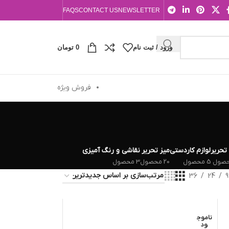
FAQS
CONTACT US
NEWSLETTER
ورود / ثبت نام
0
تومان
فروش ویژه
 تحریر
لوازم کاردستی
میز تحریر
نقاشی و رنگ آمیزی
5 محصول
20 محصول
3 محصول
36
24
9
ناموج
ود