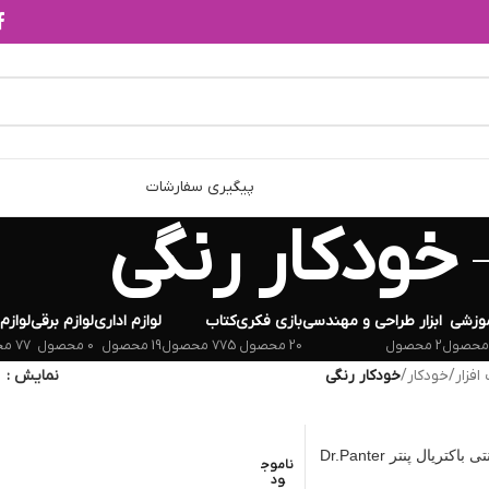
پیگیری سفارشات
خودکار رنگی
وزشی
ابزار طراحی و مهندسی
بازی فکری
کتاب
لوازم اداری
لوازم برقی
لوازم
2 محصول
20 محصول
775 محصول
19 محصول
0 محصول
77 محصول
فزار
/
خودکار
/
خودکار رنگی
نمایش
تریال پنتر Dr.Panter
ناموج
ود