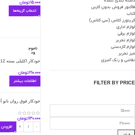
دسته بندی نشده
15.000
تومان
فاکتور فروش بدون کاربن
انتخاب گزینه‌ها
کتاب
کریتورز کلاس (سی کلاس)
لوازم اداری
لوازم برقی
لوازم تحریر
لوازم کاردستی
ناموج
ود
میز تحریر
نقاشی و رنگ آمیزی
خودکار اکلیلی بسته 12 رنگ سی کلاس مدل Glitter
210.000
تومان
اطلاعات بیشتر
FILTER BY PRICE
خودکار فوق روان نانو آنتی باکت
130.000
تومان
افزودن 
فیلتر