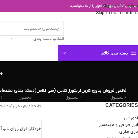
Skip to navigation
یدترین کتاب و نوشت افزار را از ما بخواهید
Skip to main content
انتخاب دسته بندی
دسته بندی کالاها
فاکتور فروش بدون کاربن
کریتورز کلاس (سی کلاس)
دسته بندی نشده
آم
6 محصول
9 محصول
0 محصول
6 محصول
CATEGORIES
خانه
/
لوازم تحریر
/
نوشت ا
آموزشی
ابزار طراحی و مهندسی
خودکار فوق روان نانو آنتی باک
بازی فکری